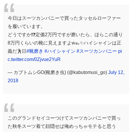
今日はスーツカンパニーで買ったタッセルローファー
を履いています。
どうですか❗️❓定価2万円ですが磨いたら、ほらこの通り
8万円くらいの靴に見えますよw👞✨ハイシャインは正
義だ🕺🏻
#靴磨き
#ハイシャイン
#スーツカンパニー
pi
c.twitter.com/0Zjvue2YuR
— カブトムシGO(靴磨き虫) (@kabutomusi_go)
July 12,
2018
このグランドセイコーつけてスーツカンパニーで買っ
た秋冬スーツ着て顔隠せば俺めっちゃモテると思う