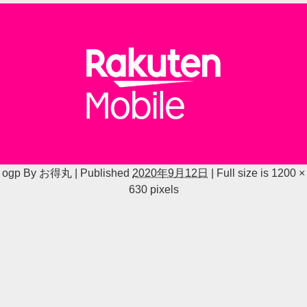
ogp
By
お得丸
|
Published
2020年9月12日
|
Full size is
1200 ×
630
pixels