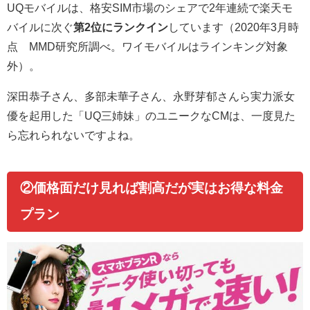
UQモバイルは、格安SIM市場のシェアで2年連続で楽天モ
バイルに次ぐ
第2位にランクイン
しています（2020年3月時
点 MMD研究所調べ。ワイモバイルはラインキング対象
外）。
深田恭子さん、多部未華子さん、永野芽郁さんら実力派女
優を起用した「UQ三姉妹」のユニークなCMは、一度見た
ら忘れられないですよね。
②価格面だけ見れば割高だが実はお得な料金
プラン