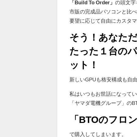
「Build To Order」
の頭文字
市販の完成品パソコンと比
要望に応じて自由にカスタ
そう！あなた
たった１台の
ット！
新しいGPUも格安構成も自
私はいつもお世話になって
「ヤマダ電機グループ」のB
「BTOのフロン
で購入してしまいます。