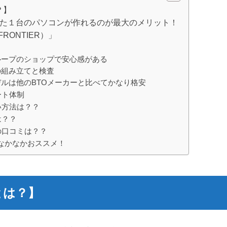
？】
った１台のパソコンが作れるのが最大のメリット！
RONTIER）」
ループのショップで安心感がある
の組み立てと検査
デルは他のBTOメーカーと比べてかなり格安
ート体制
い方法は？？
は？？
の口コミは？？
なかなかおススメ！
とは？】